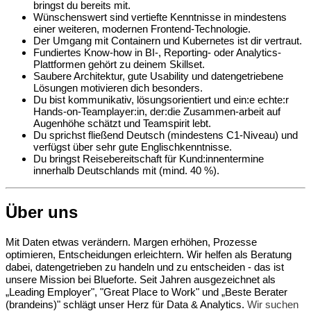
bringst du bereits mit.
Wünschenswert sind vertiefte Kenntnisse in mindestens
einer weiteren, modernen Frontend-Technologie.
Der Umgang mit Containern und Kubernetes ist dir vertraut.
Fundiertes Know-how in BI-, Reporting- oder Analytics-
Plattformen gehört zu deinem Skillset.
Saubere Architektur, gute Usability und datengetriebene
Lösungen motivieren dich besonders.
Du bist kommunikativ, lösungsorientiert und ein:e echte:r
Hands-on-Teamplayer:in, der:die Zusammen-arbeit auf
Augenhöhe schätzt und Teamspirit lebt.
Du sprichst fließend Deutsch (mindestens C1-Niveau) und
verfügst über sehr gute Englischkenntnisse.
Du bringst Reisebereitschaft für Kund:innentermine
innerhalb Deutschlands mit (mind. 40 %).
Über uns
Mit Daten etwas verändern. Margen erhöhen, Prozesse
optimieren, Entscheidungen erleichtern. Wir helfen als Beratung
dabei, datengetrieben zu handeln und zu entscheiden - das ist
unsere Mission bei Blueforte. Seit Jahren ausgezeichnet als
„Leading Employer", "Great Place to Work" und „Beste Berater
(brandeins)" schlägt unser Herz für Data & Analytics.
Wir suchen