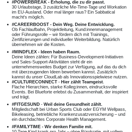
#POWERBREAK - Erholung, die zu dir passt.
30 Urlaubstage, 3 zusätzliche Me-Time-Tage und Workation
im EU-Ausland. Oder mal länger raus? Ein Sabbatical
macht‘s möglich.
#CAREERBOOST - Dein Weg. Deine Entwicklung.
Ob Fachlaufbahn, Projektleitung, Kund:innenmanagement
oder Führungsrolle – wir fördern dich mit Trainings,
Zertifizierungen und individueller Weiterbildung. Natürlich
übernehmen wir die Kosten.
#MINDFLEX - Ideen haben Raum.
Deine Ideen zählen: Für Business-Development-Initiativen
und Sales-Support-Aktivitäten steht dir ein
unternehmensweites Budget zur Verfügung, auf das du dich
mit überzeugenden Ideen bewerben kannst. Zusätzlich
kannst du unser CloudLab als Innovationsspielwiese nutzen.
#CULTURECONNECT
-
Hier zählt Teamgeist
.
Flache Hierarchien, starke Kolleg:innen, eindrucksvolle
Events. Bei Blueforte erlebst du Zusammenhalt, der inspiriert
und trägt.
#FITGESUND
-
Weil deine Gesundheit zählt.
Mitgliedschaft bei Urban Sports Club oder EGYM Wellpass,
Bikeleasing, betriebliche Krankenzusatzversicherung – und
ein durchdachtes Corporate Health Management.
#FAMILYTIME - Wir denken Familie mit.
10 Tage Kind krank pro Jahr – ohne Bürokratie, mit vollem